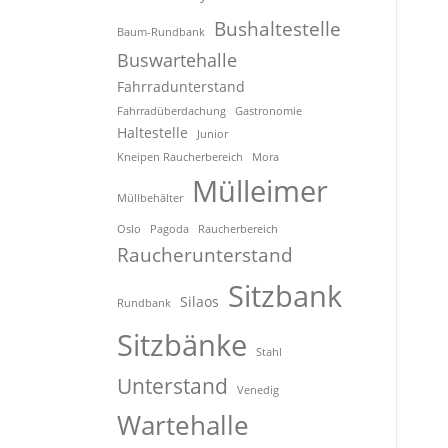
Bushaltestelle
Baum-Rundbank
Buswartehalle
Fahrradunterstand
Fahrradüberdachung
Gastronomie
Haltestelle
Junior
Kneipen Raucherbereich
Mora
Mülleimer
Müllbehälter
Oslo
Pagoda
Raucherbereich
Raucherunterstand
Sitzbank
Silaos
Rundbank
Sitzbänke
Stahl
Unterstand
Venedig
Wartehalle