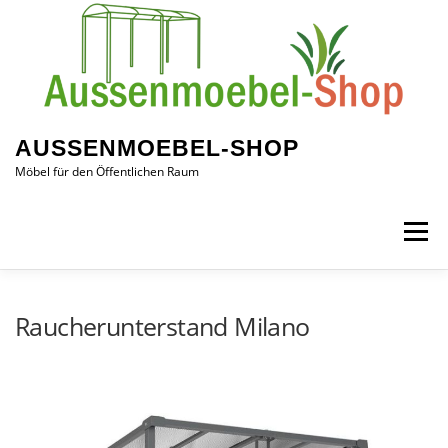
Zum
Inhalt
springen
AUSSENMOEBEL-SHOP
Möbel für den Öffentlichen Raum
Menü
ÜBER UNS
WARTEHALLEN
Raucherunterstand Milano
ABFALLBEHÄLTER
SITZBÄNKE