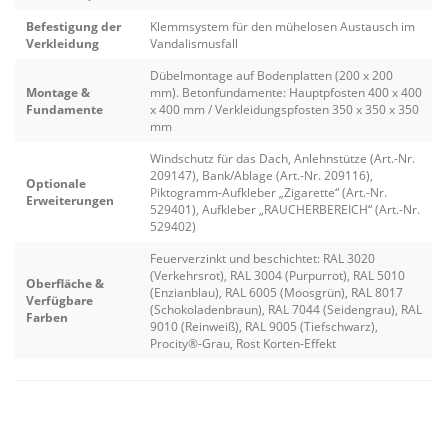
Befestigung der
Klemmsystem für den mühelosen Austausch im
Verkleidung
Vandalismusfall
Dübelmontage auf Bodenplatten (200 x 200
Montage &
mm). Betonfundamente: Hauptpfosten 400 x 400
Fundamente
x 400 mm / Verkleidungspfosten 350 x 350 x 350
mm
Windschutz für das Dach, Anlehnstütze (Art.-Nr.
209147), Bank/Ablage (Art.-Nr. 209116),
Optionale
Piktogramm-Aufkleber „Zigarette“ (Art.-Nr.
Erweiterungen
529401), Aufkleber „RAUCHERBEREICH“ (Art.-Nr.
529402)
Feuerverzinkt und beschichtet: RAL 3020
(Verkehrsrot), RAL 3004 (Purpurrot), RAL 5010
Oberfläche &
(Enzianblau), RAL 6005 (Moosgrün), RAL 8017
Verfügbare
(Schokoladenbraun), RAL 7044 (Seidengrau), RAL
Farben
9010 (Reinweiß), RAL 9005 (Tiefschwarz),
Procity®-Grau, Rost Korten-Effekt