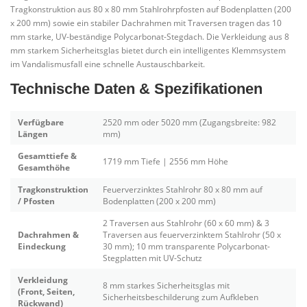
Tragkonstruktion aus 80 x 80 mm Stahlrohrpfosten auf Bodenplatten (200
x 200 mm) sowie ein stabiler Dachrahmen mit Traversen tragen das 10
mm starke, UV-beständige Polycarbonat-Stegdach. Die Verkleidung aus 8
mm starkem Sicherheitsglas bietet durch ein intelligentes Klemmsystem
im Vandalismusfall eine schnelle Austauschbarkeit.
Technische Daten & Spezifikationen
Verfügbare
2520 mm oder 5020 mm (Zugangsbreite: 982
Längen
mm)
Gesamttiefe &
1719 mm Tiefe | 2556 mm Höhe
Gesamthöhe
Tragkonstruktion
Feuerverzinktes Stahlrohr 80 x 80 mm auf
/ Pfosten
Bodenplatten (200 x 200 mm)
2 Traversen aus Stahlrohr (60 x 60 mm) & 3
Dachrahmen &
Traversen aus feuerverzinktem Stahlrohr (50 x
Eindeckung
30 mm); 10 mm transparente Polycarbonat-
Stegplatten mit UV-Schutz
Verkleidung
8 mm starkes Sicherheitsglas mit
(Front, Seiten,
Sicherheitsbeschilderung zum Aufkleben
Rückwand)