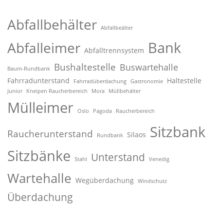
Abfallbehälter
Abfallbeälter
Bank
Abfalleimer
Abfalltrennsystem
Bushaltestelle
Buswartehalle
Baum-Rundbank
Fahrradunterstand
Haltestelle
Fahrradüberdachung
Gastronomie
Junior
Kneipen Raucherbereich
Mora
Müllbehälter
Mülleimer
Oslo
Pagoda
Raucherbereich
Sitzbank
Raucherunterstand
Silaos
Rundbank
Sitzbänke
Unterstand
Stahl
Venedig
Wartehalle
Wegüberdachung
Windschutz
Überdachung