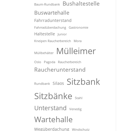
Bushaltestelle
Baum-Rundbank
Buswartehalle
Fahrradunterstand
Fahrradüberdachung
Gastronomie
Haltestelle
Junior
Kneipen Raucherbereich
Mora
Mülleimer
Müllbehälter
Oslo
Pagoda
Raucherbereich
Raucherunterstand
Sitzbank
Silaos
Rundbank
Sitzbänke
Stahl
Unterstand
Venedig
Wartehalle
Wegüberdachung
Windschutz