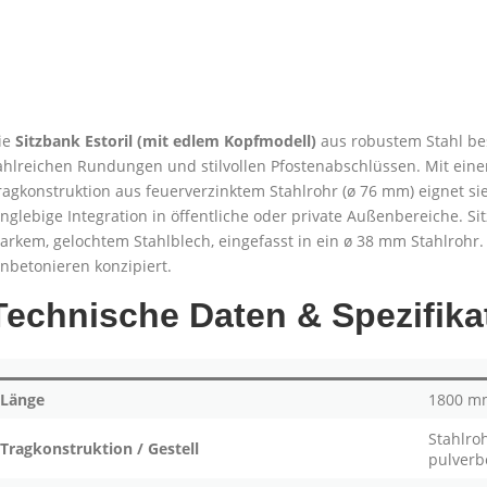
ie
Sitzbank Estoril (mit edlem Kopfmodell)
aus robustem Stahl bes
ahlreichen Rundungen und stilvollen Pfostenabschlüssen. Mit eine
ragkonstruktion aus feuerverzinktem Stahlrohr (ø 76 mm) eignet sie
anglebige Integration in öffentliche oder private Außenbereiche. 
tarkem, gelochtem Stahlblech, eingefasst in ein ø 38 mm Stahlrohr.
inbetonieren konzipiert.
Technische Daten & Spezifika
Länge
1800 m
Stahlro
Tragkonstruktion / Gestell
pulverb