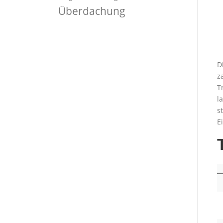
Überdachung
D
z
T
l
s
E