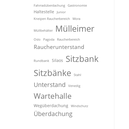
Fahrradüberdachung
Gastronomie
Haltestelle
Junior
Kneipen Raucherbereich
Mora
Mülleimer
Müllbehälter
Oslo
Pagoda
Raucherbereich
Raucherunterstand
Sitzbank
Silaos
Rundbank
Sitzbänke
Stahl
Unterstand
Venedig
Wartehalle
Wegüberdachung
Windschutz
Überdachung