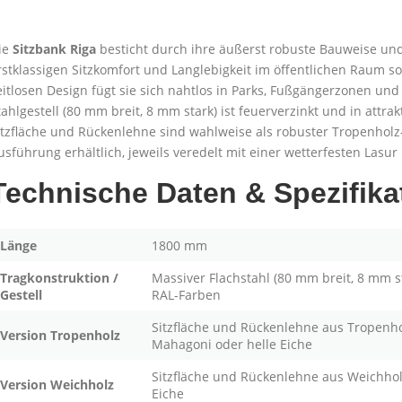
ie
Sitzbank Riga
besticht durch ihre äußerst robuste Bauweise und
rstklassigen Sitzkomfort und Langlebigkeit im öffentlichen Raum 
eitlosen Design fügt sie sich nahtlos in Parks, Fußgängerzonen un
tahlgestell (80 mm breit, 8 mm stark) ist feuerverzinkt und in attr
itzfläche und Rückenlehne sind wahlweise als robuster Tropenholz
usführung erhältlich, jeweils veredelt mit einer wetterfesten Lasur
Technische Daten & Spezifika
Länge
1800 mm
Tragkonstruktion /
Massiver Flachstahl (80 mm breit, 8 mm st
Gestell
RAL-Farben
Sitzfläche und Rückenlehne aus Tropenhol
Version Tropenholz
Mahagoni oder helle Eiche
Sitzfläche und Rückenlehne aus Weichholz
Version Weichholz
Eiche