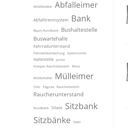
Abfalleimer
Abfallbeälter
Bank
Abfalltrennsystem
Bushaltestelle
Baum-Rundbank
Buswartehalle
Fahrradunterstand
Fahrradüberdachung
Gastronomie
Haltestelle
Junior
Kneipen Raucherbereich
Mora
Mülleimer
Müllbehälter
Oslo
Pagoda
Raucherbereich
Raucherunterstand
Sitzbank
Silaos
Rundbank
Sitzbänke
Stahl